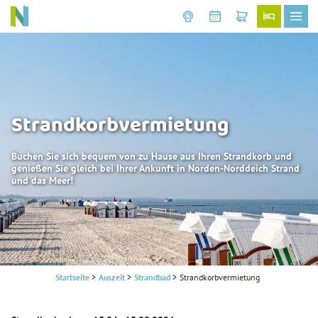
Strandkorbvermietung
Buchen Sie sich bequem von zu Hause aus Ihren Strandkorb und
genießen Sie gleich bei Ihrer Ankunft in Norden-Norddeich Strand
und das Meer!
Startseite
>
Auszeit
>
Strandbad
>
Strandkorbvermietung