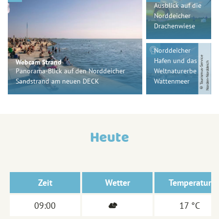
Hafen
Ausblick auf die
Live-
Norddeicher
Übertragung
Drachenwiese
mit Blick auf
den
Norddeicher
©
T
o
u
ri
s
m
u
s
-
S
e
vi
c
e
N
o
r
d
e
n
-
N
o
r
d
d
ei
c
Hafen und das
Webcam Strand
r
h
Panorama-Blick auf den Norddeicher
Weltnaturerbe
Sandstrand am neuen DECK
Wattenmeer
Heute
Zeit
Wetter
Temperatur
09:00
17 °C