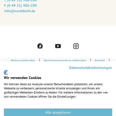
F (0 49 31) 986-290
info@‎norddeich.de
F
Y
I
a
o
n
c
u
s
Vertrag widerrufen
Versicherungsvertrag widerrufen
Kontakt
e
t
t
Strandkorbvermietung
Datenschutzerklärung
Datenschutzbestimmungen
b
u
a
o
b
g
Cookie-Einstellungen
Barrierefreiheitserklärung
Impressum
Wir verwenden Cookies
o
e
r
k
a
Wir können diese zur Analyse unserer Besucherdaten platzieren, um unsere
Webseite zu verbessern, personalisierte Inhalte anzuzeigen und Ihnen ein
m
großartiges Webseiten-Erlebnis zu bieten. Für weitere Informationen zu den von
uns verwendeten Cookies öffnen Sie die Einstellungen.
Alle akzeptieren