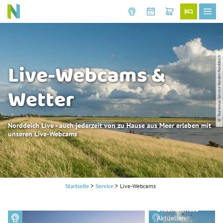
© Tourismus-Service Norden-Norddeich
Live-Webcams &
Wetter
Norddeich Live - auch jederzeit von zu Hause aus Meer erleben mit
unseren Live-Webcams
Startseite
>
Service
>
Live-Webcams
Webcam
Drachenwiese
Live-Webcam
Aktuellen