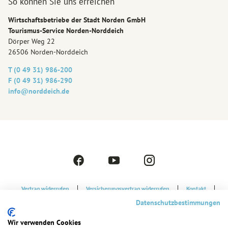
So können Sie uns erreichen
Wirtschaftsbetriebe der Stadt Norden GmbH
Tourismus-Service Norden-Norddeich
Dörper Weg 22
26506 Norden-Norddeich
T (0 49 31) 986-200
F (0 49 31) 986-290
info@‎norddeich.de
F
Y
I
a
o
n
c
u
s
Vertrag widerrufen
Versicherungsvertrag widerrufen
Kontakt
e
t
t
Datenschutzbestimmungen
Strandkorbvermietung
Datenschutzerklärung
b
u
a
o
b
g
Cookie-Einstellungen
Barrierefreiheitserklärung
Impressum
Wir verwenden Cookies
o
e
r