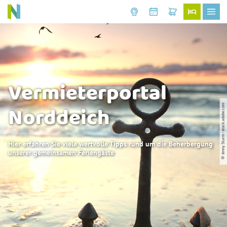
Vermieterportal
Norddeich
© Jenny Sturm - stock.adobe.com
Hier erfahren Sie viele wertvolle Tipps rund um die Beherbergung
unserer gemeinsamen Feriengäste