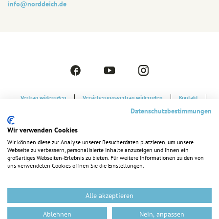
info@‎norddeich.de
F
Y
I
a
o
n
c
u
s
Vertrag widerrufen
Versicherungsvertrag widerrufen
Kontakt
e
t
t
Strandkorbvermietung
Datenschutzerklärung
Datenschutzbestimmungen
b
u
a
o
b
g
Cookie-Einstellungen
Barrierefreiheitserklärung
Impressum
Wir verwenden Cookies
o
e
r
k
a
Wir können diese zur Analyse unserer Besucherdaten platzieren, um unsere
Webseite zu verbessern, personalisierte Inhalte anzuzeigen und Ihnen ein
m
großartiges Webseiten-Erlebnis zu bieten. Für weitere Informationen zu den von
uns verwendeten Cookies öffnen Sie die Einstellungen.
Alle akzeptieren
Ablehnen
Nein, anpassen