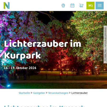
© Adobe Stock: ingmar@gerckens.photo
Lichterzauber im
Kurpark
16. - 19. Oktober 2026
Startseite
>
Gastgeber
>
Veranstaltungen
>
Lichterzauber