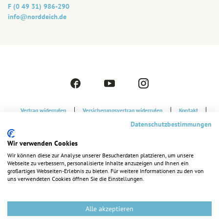
F (0 49 31) 986-290
info@‎norddeich.de
F
Y
I
a
o
n
c
u
s
Vertrag widerrufen
Versicherungsvertrag widerrufen
Kontakt
e
t
t
Strandkorbvermietung
Datenschutzerklärung
b
u
a
Datenschutzbestimmungen
o
b
g
Cookie-Einstellungen
Barrierefreiheitserklärung
Impressum
Wir verwenden Cookies
o
e
r
k
a
Wir können diese zur Analyse unserer Besucherdaten platzieren, um unsere
Webseite zu verbessern, personalisierte Inhalte anzuzeigen und Ihnen ein
m
großartiges Webseiten-Erlebnis zu bieten. Für weitere Informationen zu den von
uns verwendeten Cookies öffnen Sie die Einstellungen.
Alle akzeptieren