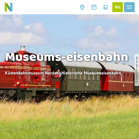
Museums-eisenbahn
© SKN Druck und Verlag
Küstenbahnmuseum Norden: Historische Museumseisenbahn