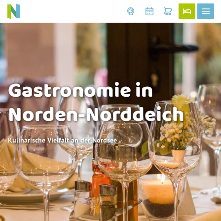
Gastronomie in
Norden-Norddeich
Kulinarische Vielfalt an der Nordsee