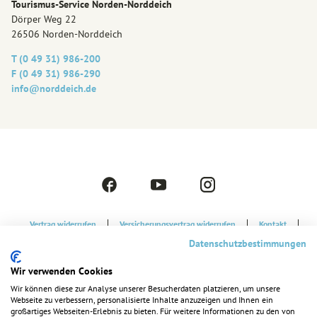
Tourismus-Service Norden-Norddeich
Dörper Weg 22
26506 Norden-Norddeich
T (0 49 31) 986-200
F (0 49 31) 986-290
info@‎norddeich.de
F
Y
I
a
o
n
c
u
s
Vertrag widerrufen
Versicherungsvertrag widerrufen
Kontakt
e
t
t
Strandkorbvermietung
Datenschutzerklärung
Datenschutzbestimmungen
b
u
a
o
b
g
Cookie-Einstellungen
Barrierefreiheitserklärung
Impressum
Wir verwenden Cookies
o
e
r
k
a
Wir können diese zur Analyse unserer Besucherdaten platzieren, um unsere
Webseite zu verbessern, personalisierte Inhalte anzuzeigen und Ihnen ein
m
großartiges Webseiten-Erlebnis zu bieten. Für weitere Informationen zu den von