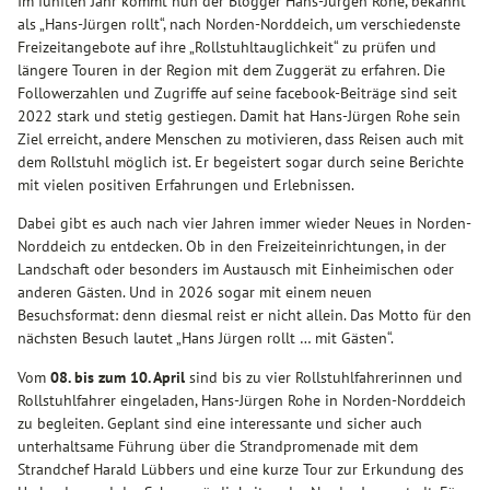
Im fünften Jahr kommt nun der Blogger Hans-Jürgen Rohe, bekannt
als „Hans-Jürgen rollt“, nach Norden-Norddeich, um verschiedenste
Freizeitangebote auf ihre „Rollstuhltauglichkeit“ zu prüfen und
längere Touren in der Region mit dem Zuggerät zu erfahren. Die
Followerzahlen und Zugriffe auf seine facebook-Beiträge sind seit
2022 stark und stetig gestiegen. Damit hat Hans-Jürgen Rohe sein
Ziel erreicht, andere Menschen zu motivieren, dass Reisen auch mit
dem Rollstuhl möglich ist. Er begeistert sogar durch seine Berichte
mit vielen positiven Erfahrungen und Erlebnissen.
Dabei gibt es auch nach vier Jahren immer wieder Neues in Norden-
Norddeich zu entdecken. Ob in den Freizeiteinrichtungen, in der
Landschaft oder besonders im Austausch mit Einheimischen oder
anderen Gästen. Und in 2026 sogar mit einem neuen
Besuchsformat: denn diesmal reist er nicht allein. Das Motto für den
nächsten Besuch lautet „Hans Jürgen rollt … mit Gästen“.
Vom
08. bis zum 10. April
sind bis zu vier Rollstuhlfahrerinnen und
Rollstuhlfahrer eingeladen, Hans-Jürgen Rohe in Norden-Norddeich
zu begleiten. Geplant sind eine interessante und sicher auch
unterhaltsame Führung über die Strandpromenade mit dem
Strandchef Harald Lübbers und eine kurze Tour zur Erkundung des