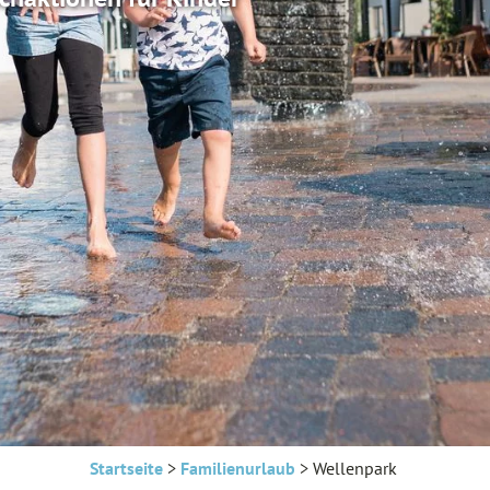
Startseite
>
Familienurlaub
>
Wellenpark