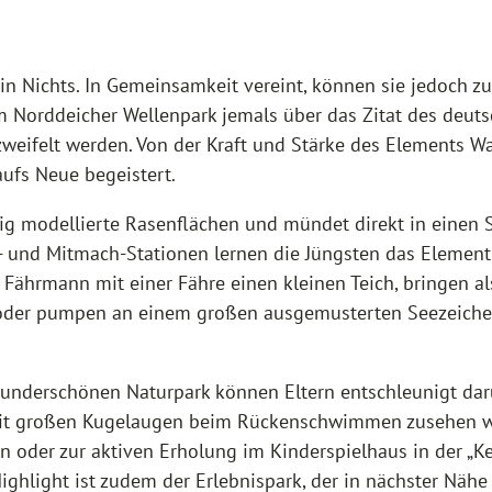
 ein Nichts. In Gemeinsamkeit vereint, können sie jedoch
m Norddeicher Wellenpark jemals über das Zitat des deuts
weifelt werden. Von der Kraft und Stärke des Elements Wa
aufs Neue begeistert.
ig modellierte Rasenflächen und mündet direkt in einen Sp
is- und Mitmach-Stationen lernen die Jüngsten das Elemen
 Fährmann mit einer Fähre einen kleinen Teich, bringen al
g oder pumpen an einem großen ausgemusterten Seezeiche
underschönen Naturpark können Eltern entschleunigt dar
it großen Kugelaugen beim Rückenschwimmen zusehen wol
 oder zur aktiven Erholung im Kinderspielhaus in der „K
ighlight ist zudem der Erlebnispark, der in nächster Nähe