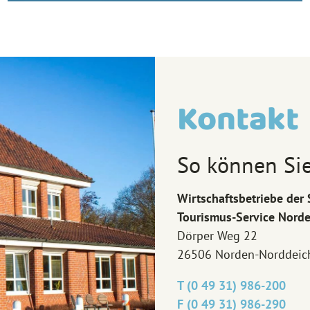
Kontakt
So können Sie
Wirtschaftsbetriebe de
Tourismus-Service Nord
Dörper Weg 22
26506 Norden-Norddeic
T (0 49 31) 986-200
F (0 49 31) 986-290