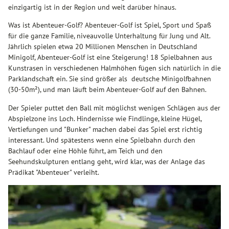
einzigartig ist in der Region und weit darüber hinaus.
Was ist Abenteuer-Golf? Abenteuer-Golf ist Spiel, Sport und Spaß
für die ganze Familie, niveauvolle Unterhaltung für Jung und Alt.
Jährlich spielen etwa 20 Millionen Menschen in Deutschland
Minigolf, Abenteuer-Golf ist eine Steigerung! 18 Spielbahnen aus
Kunstrasen in verschiedenen Halmhöhen fügen sich natürlich in die
Parklandschaft ein. Sie sind größer als deutsche Minigolfbahnen
(30-50m²), und man läuft beim Abenteuer-Golf auf den Bahnen.
Der Spieler puttet den Ball mit möglichst wenigen Schlägen aus der
Abspielzone ins Loch. Hindernisse wie Findlinge, kleine Hügel,
Vertiefungen und "Bunker" machen dabei das Spiel erst richtig
interessant. Und spätestens wenn eine Spielbahn durch den
Bachlauf oder eine Höhle führt, am Teich und den
Seehundskulpturen entlang geht, wird klar, was der Anlage das
Prädikat "Abenteuer" verleiht.