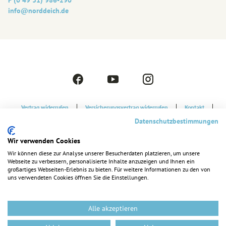
info@‎norddeich.de
F
Y
I
a
o
n
c
u
s
Vertrag widerrufen
Versicherungsvertrag widerrufen
Kontakt
e
t
t
Strandkorbvermietung
Datenschutzerklärung
Datenschutzbestimmungen
b
u
a
o
b
g
Cookie-Einstellungen
Barrierefreiheitserklärung
Impressum
Wir verwenden Cookies
o
e
r
k
a
Wir können diese zur Analyse unserer Besucherdaten platzieren, um unsere
Webseite zu verbessern, personalisierte Inhalte anzuzeigen und Ihnen ein
m
großartiges Webseiten-Erlebnis zu bieten. Für weitere Informationen zu den von
uns verwendeten Cookies öffnen Sie die Einstellungen.
Alle akzeptieren