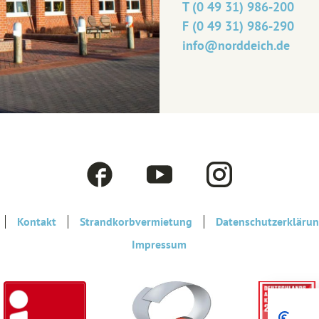
T (0 49 31) 986-200
F (0 49 31) 986-290
info@‎norddeich.de
F
Y
I
a
o
n
Kontakt
Strandkorbvermietung
c
u
s
Datenschutzerkläru
Impressum
e
t
t
b
u
a
o
b
g