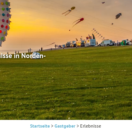
nisse in Norden-
Startseite
>
Gastgeber
>
Erlebnisse