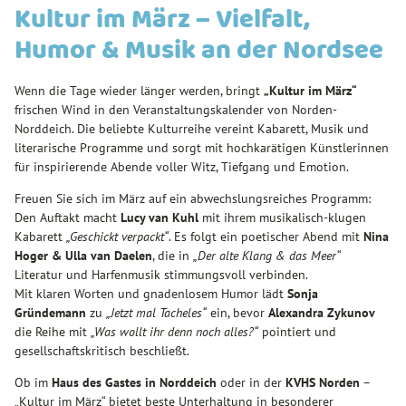
Kultur im März – Vielfalt,
Humor & Musik an der Nordsee
Wenn die Tage wieder länger werden, bringt
„Kultur im März“
frischen Wind in den Veranstaltungskalender von Norden-
Norddeich. Die beliebte Kulturreihe vereint Kabarett, Musik und
literarische Programme und sorgt mit hochkarätigen Künstlerinnen
für inspirierende Abende voller Witz, Tiefgang und Emotion.
Freuen Sie sich im März auf ein abwechslungsreiches Programm:
Den Auftakt macht
Lucy van Kuhl
mit ihrem musikalisch-klugen
Kabarett
„Geschickt verpackt“
. Es folgt ein poetischer Abend mit
Nina
Hoger & Ulla van Daelen
, die in
„Der alte Klang & das Meer“
Literatur und Harfenmusik stimmungsvoll verbinden.
Mit klaren Worten und gnadenlosem Humor lädt
Sonja
Gründemann
zu
„Jetzt mal Tacheles“
ein, bevor
Alexandra Zykunov
die Reihe mit
„Was wollt ihr denn noch alles?“
pointiert und
gesellschaftskritisch beschließt.
Ob im
Haus des Gastes in Norddeich
oder in der
KVHS Norden
–
„Kultur im März“ bietet beste Unterhaltung in besonderer